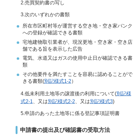
2.売買契約書の写し
3.次のいずれかの書類
所在市区町村等が運営する空き地・空き家バンク
への登録が確認できる書類
宅地建物取引業者が、現況更地・空き家・空き店
舗である旨を表示した広告
電気、水道又はガスの使用中止日が確認できる書
類
その他要件を満たすことを容易に認めることがで
きる書類(
別記様式1-2
）
4.低未利用土地等の譲渡後の利用について(
別記様
式2-1
、又は
別記様式2-2
、又は
別記様式3
)
5.申請のあった土地等に係る登記事項証明書
申請書の提出及び確認書の受取方法