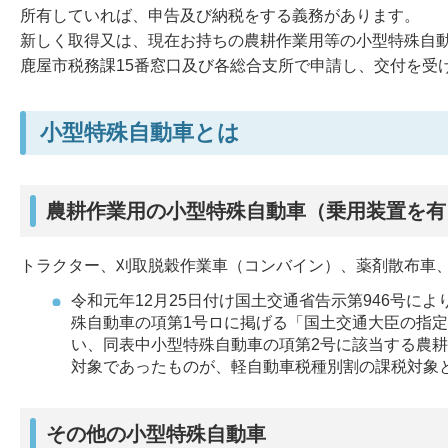
所有していれば、申告及び納税をする義務があります。
新しく取得又は、現在お持ちの農耕作業用等の小型特殊自
鹿屋市税務課15番窓口及び各総合支所で申請し、交付を受
小型特殊自動車とは
農耕作業用の小型特殊自動車（乗用装置を有
トラクター、刈取脱穀作業車（コンバイン）、薬剤散布車
令和元年12月25日付け国土交通省告示第946号に
殊自動車の項第1号ロに掲げる「国土交通大臣の指
い、同表中小型特殊自動車の項第2号に該当する農
対象であったものが、軽自動車税種別割の課税対象
その他の小型特殊自動車