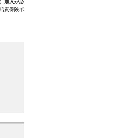
）加入が必
賠責保険ポ