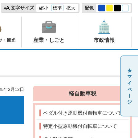
文字サイズ
縮小
標準
拡大
配色
産業・しごと
市政情報
ツ・観光
25年2月12日
軽自動車税
ペダル付き原動機付自転車について
特定小型原動機付自転車について