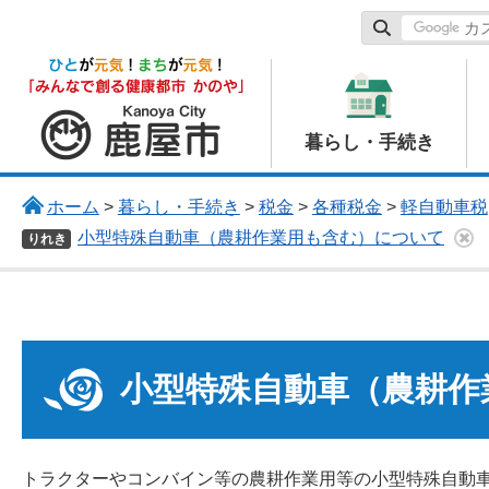
鹿屋市
暮らし・手続き
ホーム
>
暮らし・手続き
>
税金
>
各種税金
>
軽自動車税
小型特殊自動車（農耕作業用も含む）について
りれき
小型特殊自動車（農耕作
トラクターやコンバイン等の農耕作業用等の小型特殊自動