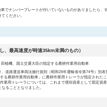
動車でナンバープレートが付いていないものがありましたら、
けてください。
し、最高速度が時速35km未満のもの）
、田植機、国土交通大臣の指定する農耕作業用自動車
より、道路運送車両法施行規則（昭和26年運輸省令第74号）別表
定する農耕作業用自動車」に農耕作業用トレーラが指定された
耕作業用トレーラについては、これまで償却資産として固定資
となることとなりました。