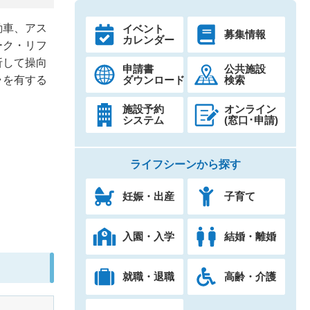
動車、アス
イベント
募集情報
カレンダー
ーク・リフ
折して操向
申請書
公共施設
ダウンロード
検索
ラを有する
施設予約
オンライン
システム
(窓口･申請)
ライフシーンから探す
妊娠・出産
子育て
入園・入学
結婚・離婚
就職・退職
高齢・介護