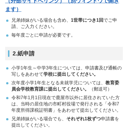
（外部サイトへリンク）（別ウィンドウで開き
ます）
兄弟姉妹がいる場合も含め、
1世帯につき1回
でご申
請、ご入力ください。
毎年度ごとに申請が必要です。
2.紙申請
小学1年生～中学3年生については、申請書及び通帳の
写しをあわせて
学校に提出してください。
次年度小学1年生となる未就学児については、
教育委
員会学校教育課に提出してください。
（郵送可）
令和7年1月1日現在で鹿屋市以外に居住されていた方
は、当時の居住地の市町村役場で発行される「令和7
年度所得課税証明書」をあわせて提出してください。
兄弟姉妹がいる場合でも、
それぞれ1枚ずつ
申請書を
提出してください。