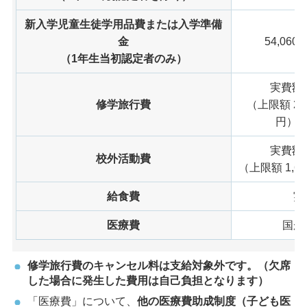
新入学児童生徒学用品費または入学準備
金
54,060
（1年生当初認定者のみ）
実費額
修学旅行費
（上限額 22,
円）
実費額
校外活動費
（上限額 1,6
給食費
実
医療費
国が
修学旅行費のキャンセル料は支給対象外です。（欠席
した場合に発生した費用は自己負担となります）
「医療費」について、
他の医療費助成制度（子ども医