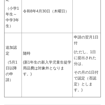
（小学1
令和8年4月30日（木曜日）
年生～
中学3年
生）
申請の翌月1日
付
追加認
(ただし、1日
定
随時
に提出された
（5月1
(新1年生の新入学児童生徒学
分は、
日以降
用品費は対象外となりま
その月の1日付
の申
す。)
で認定（否認
請）
定）としま
す。)