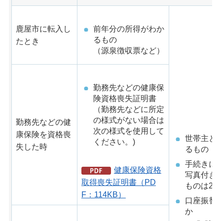
鹿屋市に転入し
前年分の所得がわか
るもの
たとき
（源泉徴収票など）
勤務先などの健康保
険資格喪失証明書
（勤務先などに所定
の様式がない場合は
勤務先などの健
次の様式を使用して
康保険を資格喪
世帯主と
ください。)
失した時
るもの
手続きに
健康保険資格
写真付き
取得喪失証明書（PD
ものは2点
F：114KB）
口座振替
か