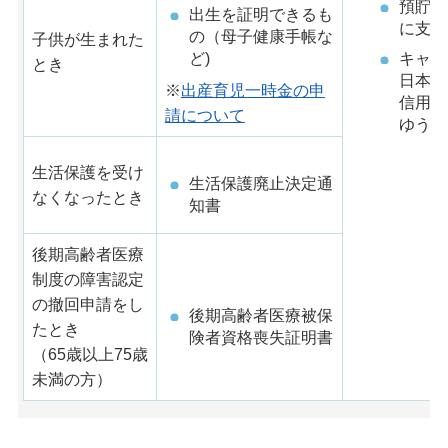
預貯金
出生を証明できるも
に支店
の（母子健康手帳な
子供が生まれた
ど)
キャッ
とき
日本銀
※
出産育児一時金の申
信用金
請について
ゆうち
生活保護を受け
生活保護廃止決定通
なくなったとき
知書
後期高齢者医療
制度の障害認定
の撤回申請をし
後期高齢者医療被保
たとき
険者資格喪失証明書
（65歳以上75歳
未満の方）