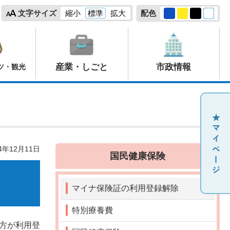
文字サイズ
縮小
標準
拡大
配色
産業・しごと
市政情報
ツ・観光
4年12月11日
国民健康保険
マイナ保険証の利用登録解除
特別療養費
方が利用登