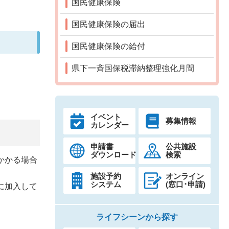
国民健康保険
国民健康保険の届出
国民健康保険の給付
県下一斉国保税滞納整理強化月間
イベント
募集情報
カレンダー
申請書
公共施設
ダウンロード
検索
かかる場合
施設予約
オンライン
システム
(窓口･申請)
に加入して
ライフシーンから探す