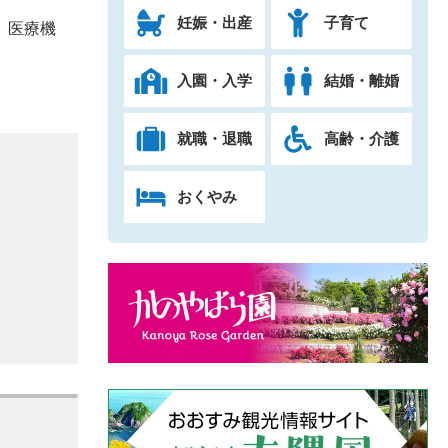
妊娠・出産
子育て
、医療機
入園・入学
結婚・離婚
就職・退職
高齢・介護
おくやみ