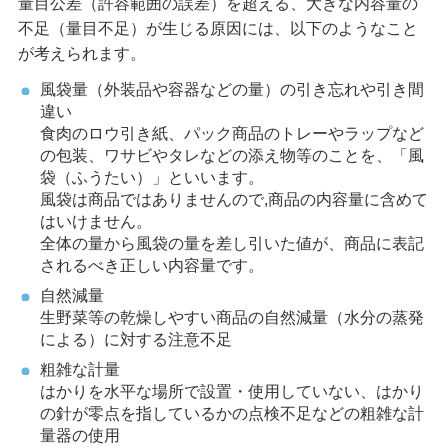
量目公差（許容範囲の誤差）を超える、大きな内容量の
不足（量目不足）が生じる原因には、以下のようなこと
が考えられます。
風袋量（外装品や容器などの量）の引き忘れや引き間
違い
食肉のロウ引き紙、パック商品のトレーやラップなど
の包装、ワサビやタレなどの添え物等のことを、「風
袋（ふうたい）」といいます。
風袋は商品ではありませんので,商品の内容量に含めて
はいけません。
全体の量から風袋の量を差し引いた値が、商品に表記
されるべき正しい内容量です。
自然減量
生野菜等の乾燥しやすい商品の自然減量（水分の蒸発
による）に対する注意不足
粗雑な計量
はかりを水平な場所で設置・使用していない、はかり
の針が零点を指しているかの点検不足などの粗雑な計
量器の使用