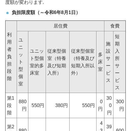
度額が変わります.
負担限度額（～令和6年8月1日）
居住費
食費
利
短
ユ
用
施
期
ニ
者
ユニッ
従来型個
従来型個室
設
入
ッ
多
負
ト型個
室（特養
（特養及び
サ
所
ト
床
担
室的多
及び短期
短期入所以
ー
サ
型
室
段
床室
入所）
外）
ビ
ー
個
階
ス
ビ
室
ス
第1
30
880
0
300
段
550円
380円
550円
0
円
円
円
階
円
4
第2
39
880
3
600