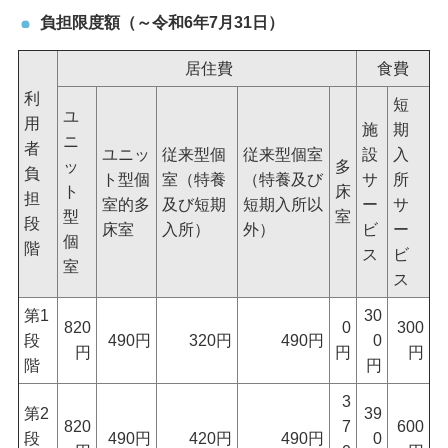
負担限度額（～令和6年7月31日）
居住費
食費
利
短
ユ
用
施
期
ニ
者
ユニッ
従来型個
従来型個室
設
入
ッ
多
負
ト型個
室（特養
（特養及び
サ
所
ト
床
担
室的多
及び短期
短期入所以
ー
サ
型
室
段
床室
入所）
外）
ビ
ー
個
階
ス
ビ
室
ス
第1
30
820
0
300
段
490円
320円
490円
0
円
円
円
階
円
3
第2
39
820
7
600
段
490円
420円
490円
0