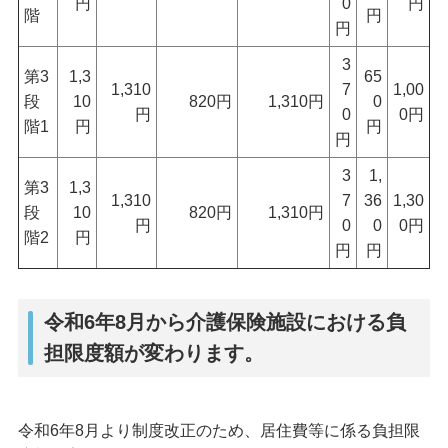
円
0
円
階
円
円
3
第3
1,3
65
1,310
7
1,00
段
10
820円
1,310円
0
円
0
0円
階1
円
円
円
3
1,
第3
1,3
1,310
7
36
1,30
段
10
820円
1,310円
円
0
0
0円
階2
円
円
円
令和6年8月から介護保険施設における負
担限度額が変わります。
令和6年8月より制度改正のため、居住費等に係る負担限