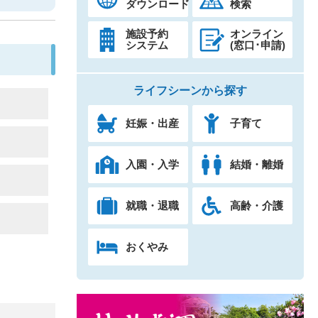
ダウンロード
検索
施設予約
オンライン
システム
(窓口･申請)
ライフシーンから探す
妊娠・出産
子育て
入園・入学
結婚・離婚
就職・退職
高齢・介護
おくやみ