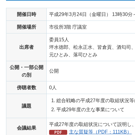
開催日時
平成29年3月24日（金曜日） 13時30分
開催場所
市役所3階 庁議室
委員15人
出席者
坪水徳郎、松永正水、皆倉貢、酒匂司
元ひとみ、落司ひとみ
公開・一部公開
公開
の別
傍聴者数
0人
総合戦略の平成27年度の取組状況等
議題
平成29年度の主な事業について
平成27年度の取組状況について説明し
会議結果
主な質疑等（PDF：111KB）