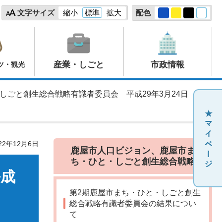
文字サイズ
縮小
標準
拡大
配色
産業・しごと
市政情報
ツ・観光
しごと創生総合戦略有識者委員会 平成29年3月24日
22年12月6日
鹿屋市人口ビジョン、鹿屋市ま
ち・ひと・しごと創生総合戦略
平成
第2期鹿屋市まち・ひと・しごと創生
総合戦略有識者委員会の結果につい
て