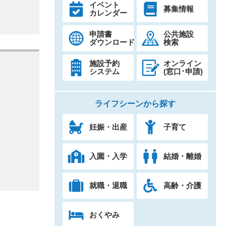
イベント
募集情報
カレンダー
申請書
公共施設
ダウンロード
検索
施設予約
オンライン
システム
(窓口･申請)
ライフシーンから探す
妊娠・出産
子育て
入園・入学
結婚・離婚
就職・退職
高齢・介護
おくやみ