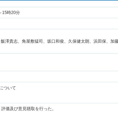
～15時20分
、飯澤貴志、角屋敷猛司、坂口和俊、久保健太朗、浜田保、加
について
、評価及び意見聴取を行った。