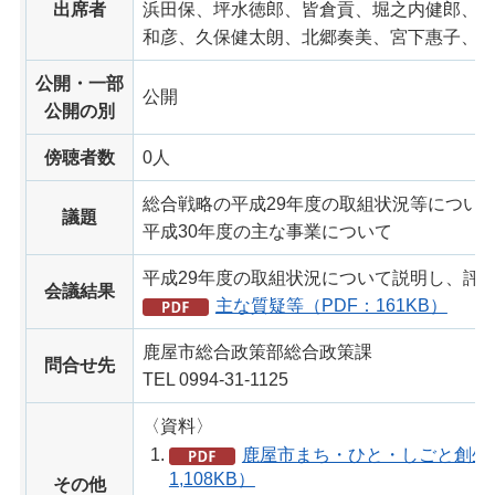
出席者
浜田保、坪水徳郎、皆倉貢、堀之内健郎、
和彦、久保健太朗、北郷奏美、宮下惠子、
公開・一部
公開
公開の別
傍聴者数
0人
総合戦略の平成29年度の取組状況等につい
議題
平成30年度の主な事業について
平成29年度の取組状況について説明し、評
会議結果
主な質疑等（PDF：161KB）
鹿屋市総合政策部総合政策課
問合せ先
TEL 0994-31-1125
〈資料〉
鹿屋市まち・ひと・しごと創生
1,108KB）
その他