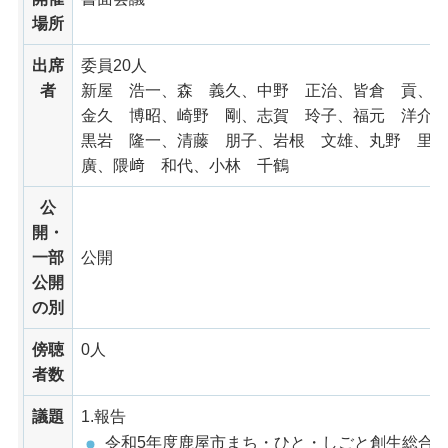
場所
出席
委員20人
者
新屋 浩一、森 義久、中野 正治、皆倉 貢、
金久 博昭、崎野 剛、志賀 玲子、福元 洋介
黒岩 隆一、清藤 朋子、岩根 文雄、丸野 里
廣、隈﨑 和代、小林 千鶴
公
開・
一部
公開
公開
の別
傍聴
0人
者数
議題
1.報告
令和5年度鹿屋市まち・ひと・しごと創生総合