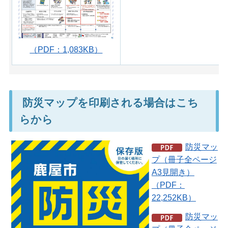
（PDF：1,083KB）
防災マップを印刷される場合はこち
らから
防災マッ
プ（冊子全ページ
A3見開き）
（PDF：
22,252KB）
防災マッ