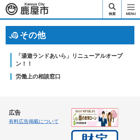
鹿屋市
検索
MENU
その他
「湯遊ランドあいら」リニューアルオープ
ン！！
労働上の相談窓口
広告
有料広告掲載について