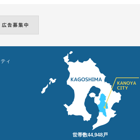
リティ
世帯数
44,948
戸