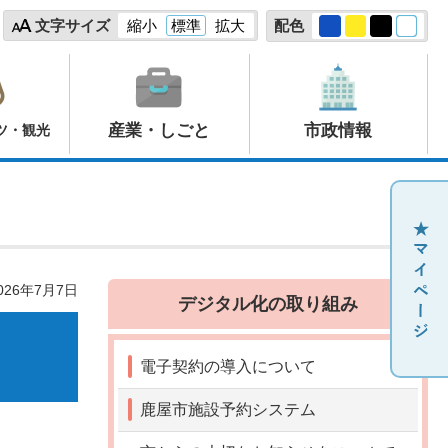
文字サイズ
縮小
標準
拡大
配色
産業・しごと
市政情報
ツ・観光
26年7月7日
デジタル化の取り組み
電子契約の導入について
鹿屋市施設予約システム