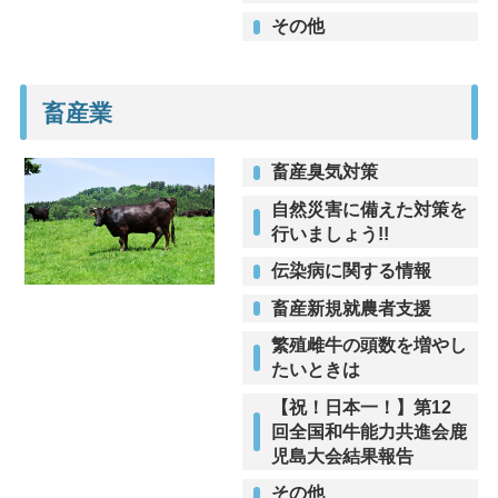
その他
畜産業
畜産臭気対策
自然災害に備えた対策を
行いましょう!!
伝染病に関する情報
畜産新規就農者支援
繁殖雌牛の頭数を増やし
たいときは
【祝！日本一！】第12
回全国和牛能力共進会鹿
児島大会結果報告
その他