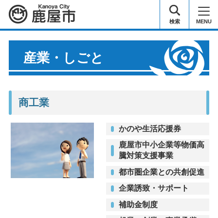
鹿屋市
検索
MENU
産業・しごと
商工業
かのや生活応援券
鹿屋市中小企業等物価高
騰対策支援事業
都市圏企業との共創促進
企業誘致・サポート
補助金制度