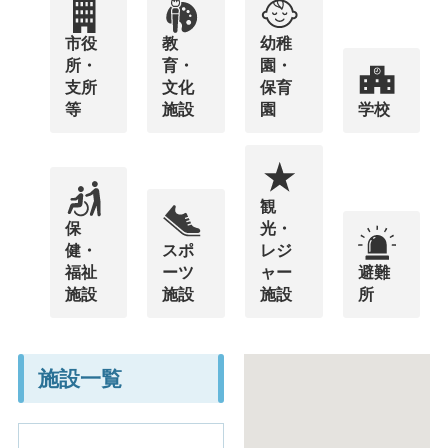
市役
教
幼稚
所・
育・
園・
支所
文化
保育
等
施設
園
学校
観
保
光・
健・
スポ
レジ
福祉
ーツ
ャー
避難
施設
施設
施設
所
施設一覧