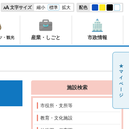
文字サイズ
縮小
標準
拡大
配色
産業・しごと
市政情報
ツ・観光
施設検索
市役所・支所等
教育・文化施設