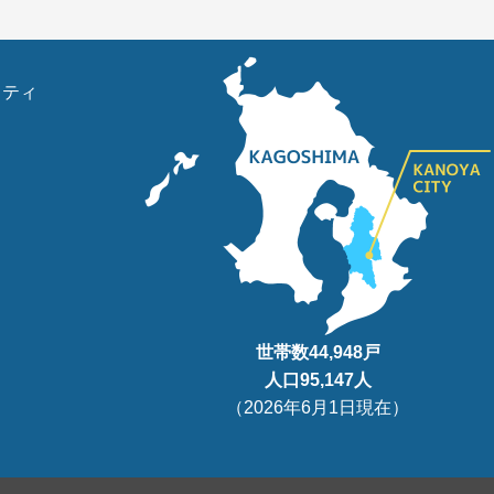
リティ
世帯数
44,948
戸
人口95
,147
人
（
2026年6月1日現在
）