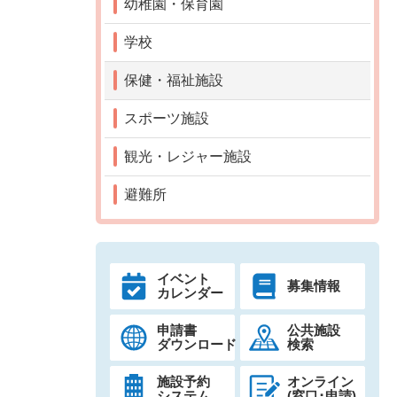
幼稚園・保育園
学校
保健・福祉施設
スポーツ施設
観光・レジャー施設
避難所
イベント
募集情報
カレンダー
申請書
公共施設
ダウンロード
検索
施設予約
オンライン
システム
(窓口･申請)