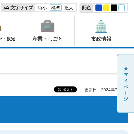
文字サイズ
縮小
標準
拡大
配色
産業・しごと
市政情報
ツ・観光
更新日：2024年7月8日