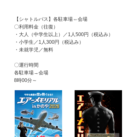
【シャトルバス】各駐車場⇔会場​
〇利用​料金（往復）
​・大人（中学生以上）／1人500円（税込み）
・小学生／1人300円（税込み）
・未就学児／無料
​〇運行時間​
各駐車場→会場
8時00分～