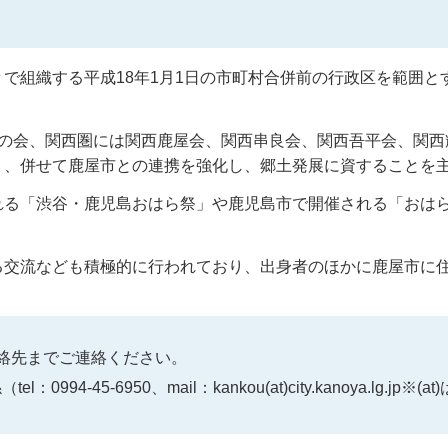
で組織する平成18年1月1日の市町村合併前の行政区を範囲
の会、関西圏には関西鹿屋会、関西串良会、関西吾平会、関西
り、併せて鹿屋市との連携を強化し、郷土発展に資することを
れる「渋谷・鹿児島おはら祭」や鹿児島市で開催される「おは
る交流なども積極的に行われており、出身者のほかに鹿屋市に
絡先までご連絡ください。
-45-6950、mail：kankou(at)city.kanoya.lg.j