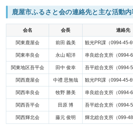
鹿屋市ふるさと会の連絡先と主な活動内
会名
会長
連絡先
関東鹿屋会
前田 義美
観光PR課（0994-45-6
関東串良会
永山 昭洋
串良総合支所（0994-63
関東地区吾平会
田中 俊幸
吾平総合支所（0994-58
関西鹿屋会
中禮 思無哉
観光PR課（0994-45-6
関西串良会
牧野 勝美
串良総合支所（0994-63
関西吾平会
田原 博
吾平総合支所（0994-58
関西輝北会
藤元 俊明
輝北総合支所（099-486