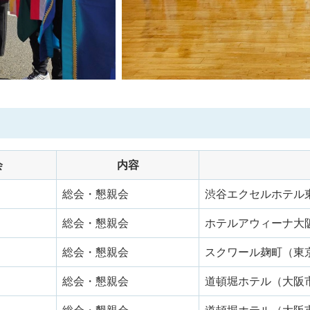
会
内容
総会・懇親会
渋谷エクセルホテル
総会・懇親会
ホテルアウィーナ大
総会・懇親会
スクワール麹町（東
総会・懇親会
道頓堀ホテル（大阪