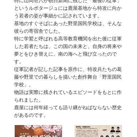
特に山岡荘八が朝日新聞に残した「最後の従軍」
というルポタージュには鹿屋基地から特攻に向か
う若者の姿が事細かに記されています。
基地のすぐそばにあった野里国民学校は、そんな
彼らの寄宿舎でした。
特に学鷲と呼ばれる高等教育機関を出た後に従軍
した若者たちは、この国の未来と、自身の将来や
夢とをひき替えに、南の海へと飛び立ったので
す。
従軍記者が記した記事を原作に、特攻兵たちの葛
藤や野里での暮らしを描いた創作舞台「野里国民
学校」。
物語は実際に残されているエピソードをもとに作
られました。
鹿屋には何年経っても語り継がねばならない歴史
があるのです。