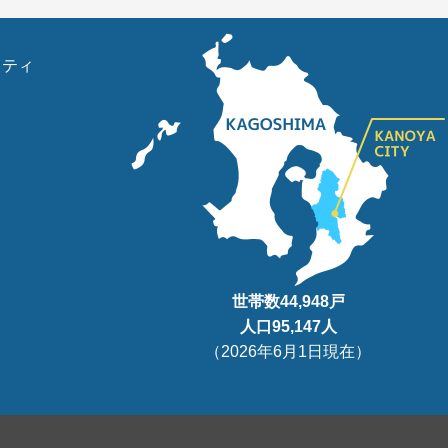
リティ
世帯数
44,948
戸
人口95
,147
人
（
2026年6月1日現在
）