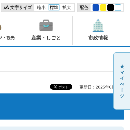
文字サイズ
縮小
標準
拡大
配色
産業・しごと
市政情報
ツ・観光
更新日：2025年6月20日