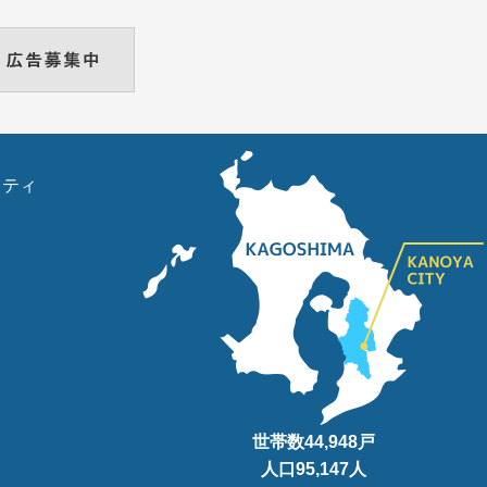
リティ
世帯数
44,948
戸
人口95
,147
人