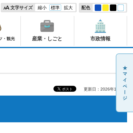
文字サイズ
縮小
標準
拡大
配色
産業・しごと
市政情報
ツ・観光
更新日：2026年1月1日