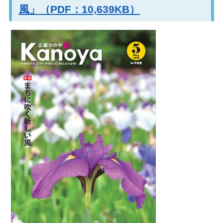
風」（PDF：10,639KB）