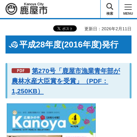
鹿屋市
検索
MENU
更新日：2026年2月11日
平成28年度(2016年度)発行
第270号「鹿屋市漁業青年部が
農林水産大臣賞を受賞」（PDF：
1,250KB）