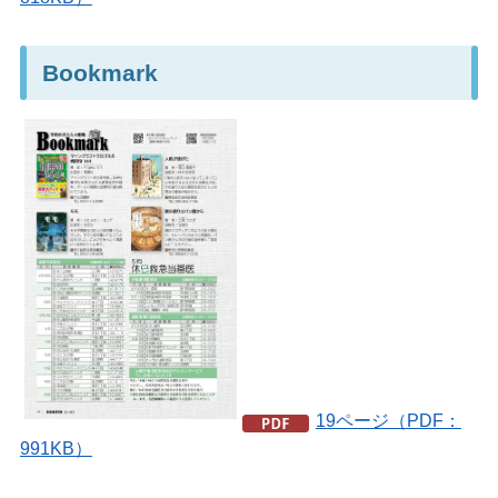
Bookmark
19ページ（PDF：
991KB）