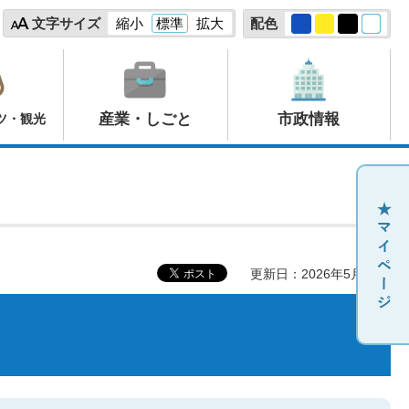
文字サイズ
縮小
標準
拡大
配色
産業・しごと
市政情報
ツ・観光
更新日：2026年5月20日