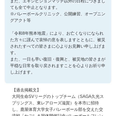
また、エキシビジョンマッチ以外の日程につきまし
ても全て中止となります。
※バレーボールクリニック、公開練習、オープニン
グアクト等
「令和8年熊本地震」により、お亡くなりになられ
た方々に謹んで哀悼の意を表しますとともに、被災
されたすべての皆さまに心よりお見舞い申し上げま
す。
また、一日も早い復旧・復興と、被災地の皆さまが
平穏な日常を取り戻されますことを心よりお祈り申
し上げます。
【過去掲載文】
大同生命SVリーグのトップチーム（SAGA久光ス
プリングス、東レアローズ滋賀）を本市に招待
し、鹿屋体育大学女子バレーボール部を交えた交
流戦「かごしま国体開催記念バレーボールフレン