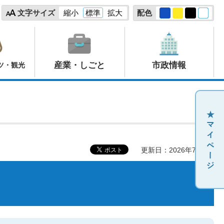
文字サイズ
縮小
標準
拡大
配色
産業・しごと
市政情報
ツ・観光
更新日：2026年7月6日