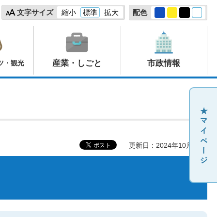
文字サイズ
縮小
標準
拡大
配色
産業・しごと
市政情報
ツ・観光
更新日：2024年10月11日