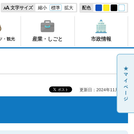
文字サイズ
縮小
標準
拡大
配色
産業・しごと
市政情報
ツ・観光
更新日：2024年11月26日