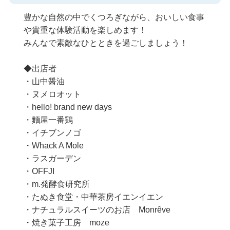
豊かな自然の中でくつろぎながら、おいしい食事
や貴重な体験活動を楽しめます！
みんなで素敵なひとときを過ごしましょう！
◆出店者
・山中醤油
・ヌメロオット
・hello! brand new days
・麵屋一番鶏
・イチブンノゴ
・Whack A Mole
・ラスガーデン
・OFFJI
・m.発酵食研究所
・たぬき食堂・中華茶房イエンイエン
・ナチュラルスイーツのお店 Monrêve
・焼き菓子工房 moze