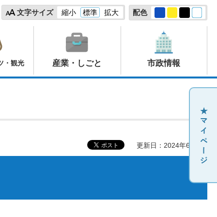
文字サイズ
縮小
標準
拡大
配色
産業・しごと
市政情報
ツ・観光
更新日：2024年6月7日