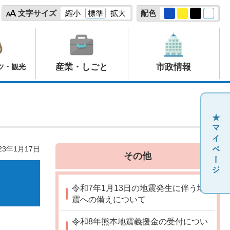
文字サイズ
縮小
標準
拡大
配色
産業・しごと
市政情報
ツ・観光
23年1月17日
その他
令和7年1月13日の地震発生に伴う地
震への備えについて
令和8年熊本地震義援金の受付につい