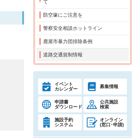
て
防空壕にご注意を
警察安全相談ホットライン
鹿屋市暴力団排除条例
道路交通規制情報
イベント
募集情報
カレンダー
申請書
公共施設
ダウンロード
検索
施設予約
オンライン
システム
(窓口･申請)