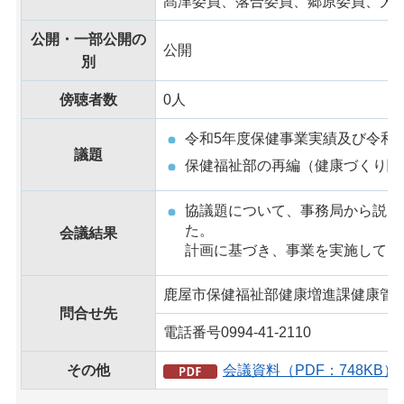
髙津委員、落合委員、郷原委員、大
公開・一部公開の
公開
別
傍聴者数
0人
令和5年度保健事業実績及び令和
議題
保健福祉部の再編（健康づくり関
協議題について、事務局から説明
た。
会議結果
計画に基づき、事業を実施してい
鹿屋市保健福祉部健康増進課健康管
問合せ先
電話番号0994-41-2110
その他
会議資料（PDF：748KB）