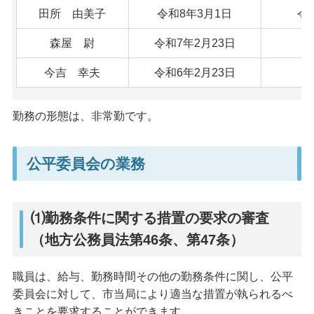
田所 由美子
令和8年3月1日
令
森屋 尉
令和7年2月23日
今吉 幸夫
令和6年2月23日
勤務の形態は、非常勤です。
公平委員会の業務
⑴勤務条件に関する措置の要求の審査
（地方公務員法第46条、第47条）
職員は、給与、勤務時間その他の勤務条件に関し、公平
委員会に対して、市当局により適当な措置が執られるべ
きことを要求することができます。