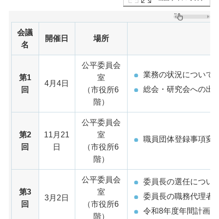
会議
開催日
場所
名
公平委員会
業務の状況について
第1
室
4月4日
総会・研究会への出
回
（市役所6
階）
公平委員会
第2
11月21
室
職員団体登録事項変
回
日
（市役所6
階）
公平委員会
委員長の選任につい
第3
室
委員長の職務代理者
3月2日
回
（市役所6
令和8年度年間計画に
階）