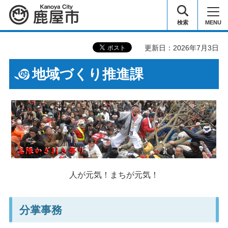
鹿屋市
検索
MENU
更新日：2026年7月3日
地域づくり推進課
人が元気！まちが元気！
分掌事務