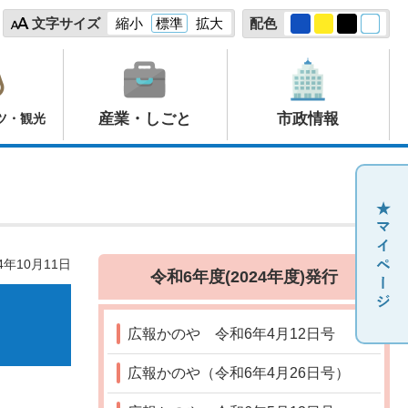
文字サイズ
縮小
標準
拡大
配色
産業・しごと
市政情報
ツ・観光
4年10月11日
令和6年度(2024年度)発行
広報かのや 令和6年4月12日号
広報かのや（令和6年4月26日号）