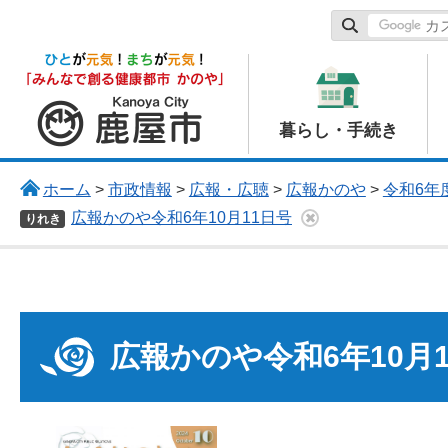
鹿屋市
暮らし・手続き
ホーム
>
市政情報
>
広報・広聴
>
広報かのや
>
令和6年度
広報かのや令和6年10月11日号
りれき
広報かのや令和6年10月