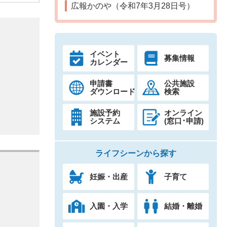
広報かのや（令和7年3月28日号）
イベント
募集情報
カレンダー
申請書
公共施設
ダウンロード
検索
施設予約
オンライン
システム
(窓口･申請)
ライフシーンから探す
妊娠・出産
子育て
入園・入学
結婚・離婚