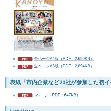
全ページA4版（PDF：2,699KB）
全ページA3版（PDF：2,894KB）
表紙「市内企業など20社が参加した初イ
1ページ（PDF：647KB）