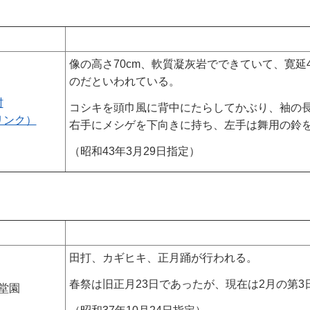
像の高さ70cm、軟質凝灰岩でできていて、寛延
のだといわれている。
村
コシキを頭巾風に背中にたらしてかぶり、袖の
リンク）
右手にメシゲを下向きに持ち、左手は舞用の鈴
（昭和43年3月29日指定）
田打、カギヒキ、正月踊が行われる。
春祭は旧正月23日であったが、現在は2月の第3
堂園