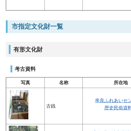
市指定文化財一覧
有形文化財
考古資料
写真
名称
所在地
串良ふれあいセ
古銭
歴史民俗資