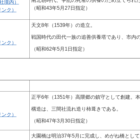
南北朝時代、争乱の死者の供養のため立てられ
社境内）
（昭和43年5月27日指定）
リンク）
天文8年（1539年）の造立。
戦国時代の田代一族の追善供養塔であり、市内
リンク）
（昭和62年5月1日指定）
正平6年（1351年）高隈郷の鎮守として創建。本
構造は、三間社流れ造り柿葺きである。
リンク）
（昭和47年3月30日指定）
大園橋は明治37年5月に完成し、めがね橋とし