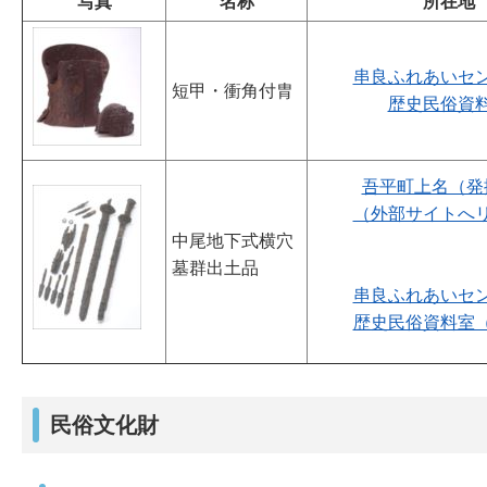
写真
名称
所在地
串良ふれあいセ
短甲・衝角付胄
歴史民俗資
吾平町上名（発
（外部サイトへ
中尾地下式横穴
墓群出土品
串良ふれあいセ
歴史民俗資料室
民俗文化財