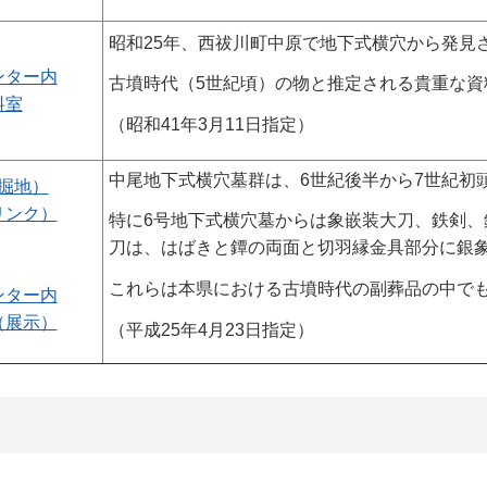
昭和25年、西祓川町中原で地下式横穴から発見
ンター内
古墳時代（5世紀頃）の物と推定される貴重な資
料室
（昭和41年3月11日指定）
中尾地下式横穴墓群は、6世紀後半から7世紀初
掘地）
リンク）
特に6号地下式横穴墓からは象嵌装大刀、鉄剣
刀は、はばきと鐔の両面と切羽縁金具部分に銀
これらは本県における古墳時代の副葬品の中で
ンター内
（展示）
（平成25年4月23日指定）