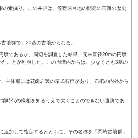
円筒形の素掘り。この井戸は、笠野原台地の開発の苦難の歴史
古墳群で、20基の古墳からなる。
mの円墳であるが、周辺を調査した結果、元来直径20mの円墳
ていたことが判明した。この周溝内からは、少なくとも3基の
墳で、主体部には花崗岩製の箱式石棺があり、石棺の内外から
古墳時代の様相を知るうえで欠くことのできない遺跡であ
墳)」に追加して指定するとともに、その名称を「岡崎古墳群」