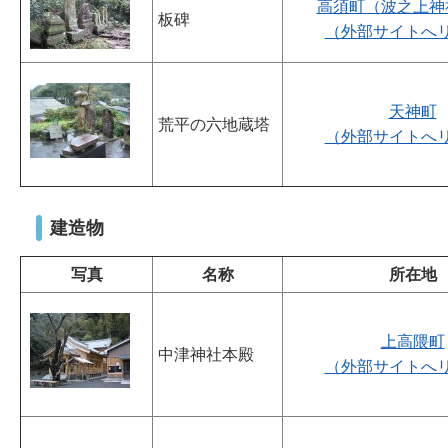
高須町（波之上神
板碑
（外部サイトへ
天神町
荒平の六地蔵塔
（外部サイトへ
建造物
写真
名称
所在地
上高隈町
中津神社本殿
（外部サイトへ