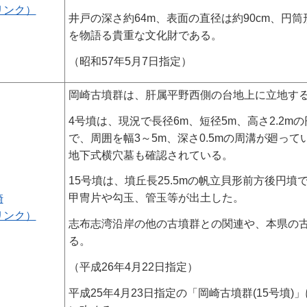
リンク）
井戸の深さ約64m、表面の直径は約90cm、
を物語る貴重な文化財である。
（昭和57年5月7日指定）
岡崎古墳群は、肝属平野西側の台地上に立地する
4号墳は、現況で長径6m、短径5m、高さ2.2
で、周囲を幅3～5m、深さ0.5mの周溝が廻っ
地下式横穴墓も確認されている。
15号墳は、墳丘長25.5mの帆立貝形前方後円
甲冑片や勾玉、管玉等が出土した。
崎
リンク）
志布志湾沿岸の他の古墳群との関連や、本県の
る。
（平成26年4月22日指定）
平成25年4月23日指定の「岡崎古墳群(15号