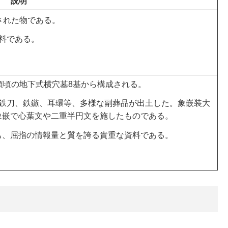
説明
された物である。
料である。
頭頃の地下式横穴墓8基から構成される。
、鉄刀、鉄鏃、耳環等、多様な副葬品が出土した。象嵌装大
象嵌で心葉文や二重半円文を施したものである。
も、屈指の情報量と質を誇る貴重な資料である。