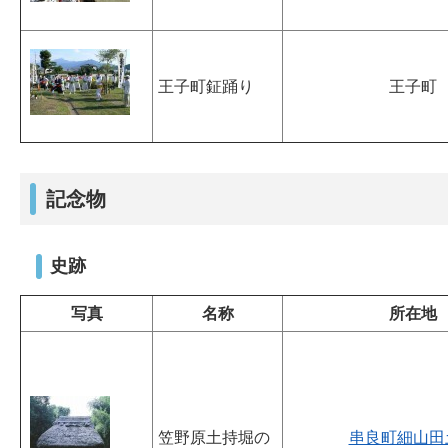
王子町鉦踊り
王子町
記念物
史跡
写真
名称
所在地
笠野原土持堀の
串良町細山田