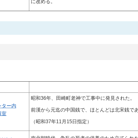
に改める。
昭和36年、田崎町老神で工事中に発見された。
ンター内
前漢から元迄の中国銭で、ほとんどは北宋銭で
料室
（昭和37年11月15日指定）