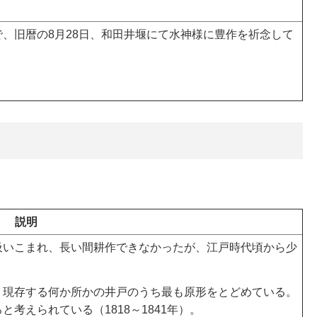
、旧暦の8月28日、和田井堰にて水神様に豊作を祈念して
説明
吸いこまれ、長い間耕作できなかったが、江戸時代頃から少
、現存する何か所かの井戸のうち最も原形をとどめている。
考えられている（1818～1841年）。