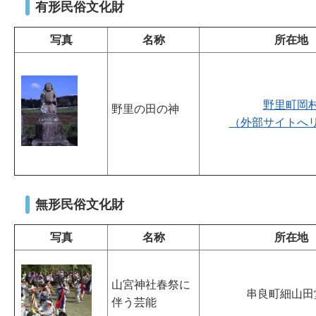
有形民俗文化財
写真
名称
所在地
野里町岡
野里の田の神
（外部サイトへ
無形民俗文化財
写真
名称
所在地
山宮神社春祭に
串良町細山田
伴う芸能