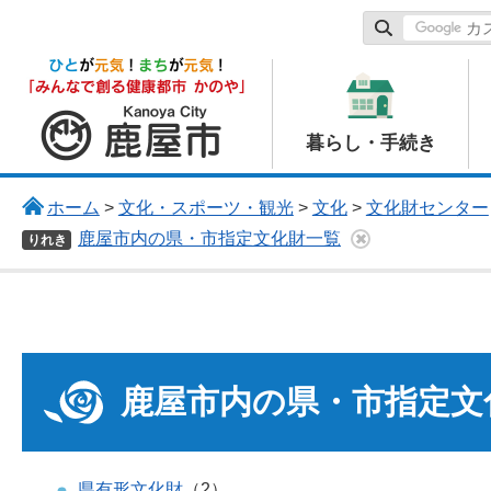
鹿屋市
暮らし・手続き
ホーム
>
文化・スポーツ・観光
>
文化
>
文化財センター
鹿屋市内の県・市指定文化財一覧
りれき
鹿屋市内の県・市指定文
県有形文化財
（2）