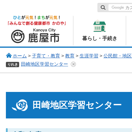
鹿屋市
暮らし・手続き
ホーム
>
子育て・教育
>
教育
>
生涯学習
>
公民館・地区
田崎地区学習センター
りれき
田崎地区学習センター