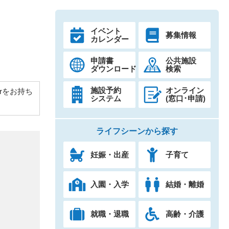
イベント
募集情報
カレンダー
申請書
公共施設
ダウンロード
検索
施設予約
オンライン
derをお持ち
システム
(窓口･申請)
ライフシーンから探す
妊娠・出産
子育て
入園・入学
結婚・離婚
就職・退職
高齢・介護