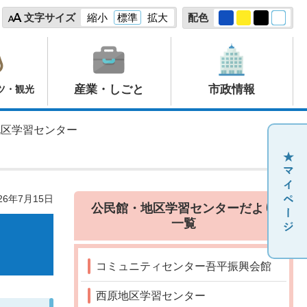
文字サイズ
縮小
標準
拡大
配色
産業・しごと
市政情報
ツ・観光
地区学習センター
26年7月15日
公民館・地区学習センターだより
一覧
コミュニティセンター吾平振興会館
西原地区学習センター