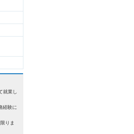
て就業し
務経験に
に限りま