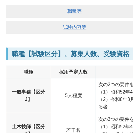
職種等
試験内容等
職種【試験区分】、募集人数、受験資格
職種
採用予定人数
次の2つの要件
一般事務【区分
（1）昭和52年
5人程度
J】
（2）令和8年
る者
次の3つの要件
土木技師【区分
（1）昭和52年
若干名