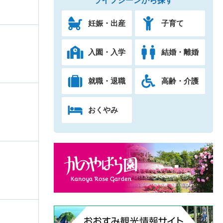
ライフシーンから探す
）
妊娠・出産
子育て
入園・入学
結婚・離婚
）
就職・退職
高齢・介護
おくやみ
）
）