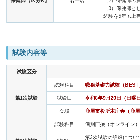
保健師【区分R】
若干名
（2）保健師の
（3）保健師と
経験を5年以上
試験内容等
試験区分
試験科目
職務基礎力試験（BES
第1次試験
試験日
令和8年9月20日（日曜
会場
鹿屋市役所本庁舎（鹿屋
試験科目
個別面接（オンライン）
第2次試験の詳細につい