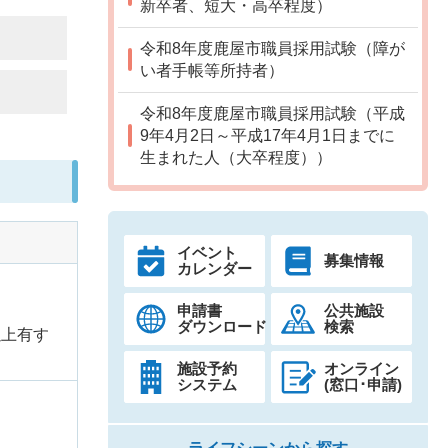
新卒者、短大・高卒程度）
令和8年度鹿屋市職員採用試験（障が
い者手帳等所持者）
令和8年度鹿屋市職員採用試験（平成
9年4月2日～平成17年4月1日までに
生まれた人（大卒程度））
イベント
募集情報
カレンダー
申請書
公共施設
ダウンロード
検索
以上有す
施設予約
オンライン
システム
(窓口･申請)