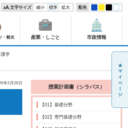
文字サイズ
縮小
標準
拡大
配色
産業・しごと
市政情報
ツ・観光
看護学
25年2月25日
授業計画書（シラバス）
【01】基礎分野
【02】専門基礎分野