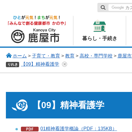
鹿屋市
暮らし・手続き
ホーム
>
子育て・教育
>
教育
>
高校・専門学校
>
鹿屋市
【09】精神看護学
りれき
【09】精神看護学
01精神看護学概論（PDF：135KB）