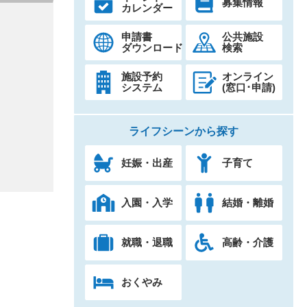
募集情報
カレンダー
申請書
公共施設
ダウンロード
検索
施設予約
オンライン
システム
(窓口･申請)
ライフシーンから探す
妊娠・出産
子育て
入園・入学
結婚・離婚
就職・退職
高齢・介護
おくやみ