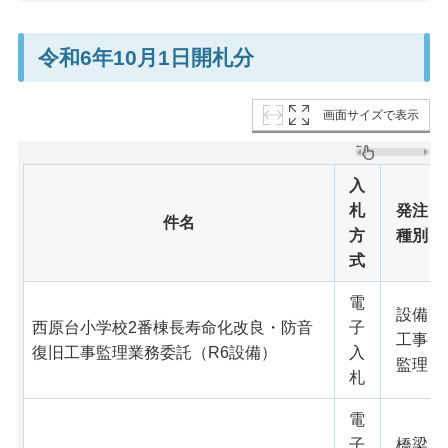
令和6年10月1日開札分
画面サイズで表示
入
札
発注
件名
方
種別
式
電
設備
西原台小学校2番棟長寿命化改良・防音
子
工事
復旧工事監理業務委託（R6設備）
入
監理
札
電
子
橋梁