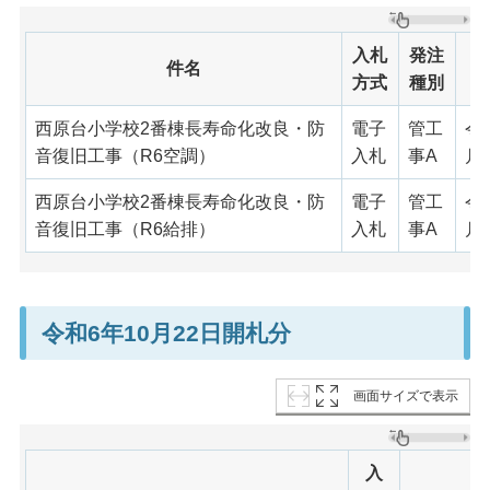
入札
発注
件名
方式
種別
西原台小学校2番棟長寿命化改良・防
電子
管工
令
音復旧工事（R6空調）
入札
事A
月
西原台小学校2番棟長寿命化改良・防
電子
管工
令
音復旧工事（R6給排）
入札
事A
月
令和6年10月22日開札分
画面サイズで表示
入