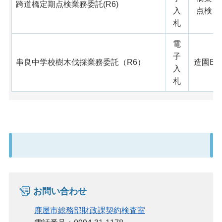
跨道橋定期点検業務委託(R6)
入
点検
札
電
子
串良中学校樹木伐採業務委託（R6）
造園B
入
札
お問い合わせ
鹿屋市総務部財政課契約検査室