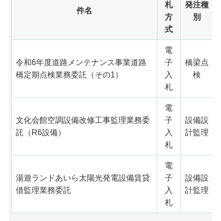
札
発注種
件名
方
別
式
電
令和6年度道路メンテナンス事業道路
子
橋梁点
橋定期点検業務委託（その1）
入
検
札
電
文化会館空調設備改修工事監理業務委
子
設備設
託（R6設備）
入
計監理
札
電
湯遊ランドあいら太陽光発電設備賃貸
子
設備設
借監理業務委託
入
計監理
札