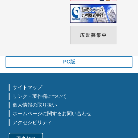
PC版
サイトマップ
リンク・著作権について
個人情報の取り扱い
ホームページに関するお問い合わせ
アクセシビリティ