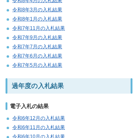
令和8年4月の入札結果
令和8年3月の入札結果
令和8年1月の入札結果
令和7年11月の入札結果
令和7年9月の入札結果
令和7年7月の入札結果
令和7年6月の入札結果
令和7年5月の入札結果
過年度の入札結果
電子入札の結果
令和6年12月の入札結果
令和6年11月の入札結果
令和6年10月の入札結果