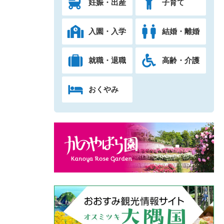
妊娠・出産
子育て
入園・入学
結婚・離婚
就職・退職
高齢・介護
おくやみ