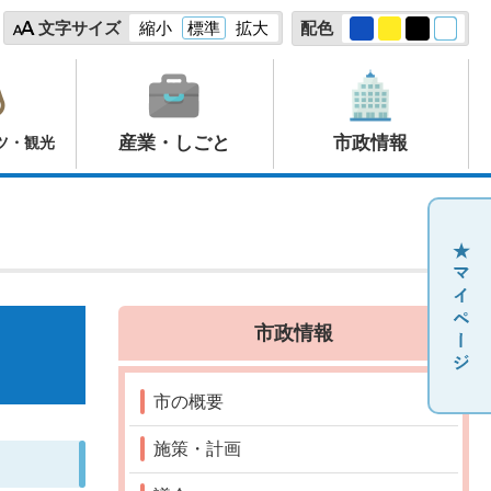
文字サイズ
縮小
標準
拡大
配色
産業・しごと
市政情報
ツ・観光
市政情報
市の概要
施策・計画