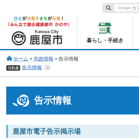
鹿屋市
暮らし・手続き
ホーム
>
市政情報
> 告示情報
告示情報
りれき
告示情報
鹿屋市電子告示掲示場