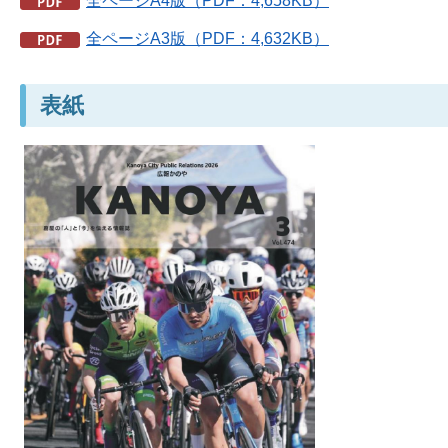
全ページA4版（PDF：4,658KB）
全ページA3版（PDF：4,632KB）
表紙