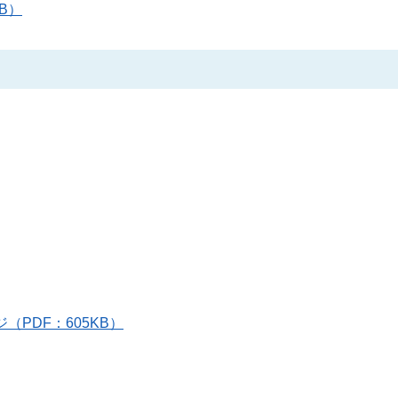
KB）
ジ（PDF：605KB）