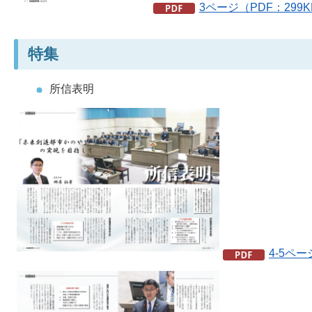
3ページ（PDF：299
特集
所信表明
4-5ペー