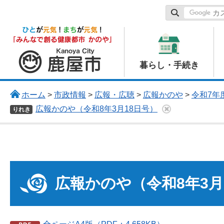
鹿屋市
暮らし・手続き
ホーム
>
市政情報
>
広報・広聴
>
広報かのや
>
令和7年度
広報かのや（令和8年3月18日号）
りれき
広報かのや（令和8年3月