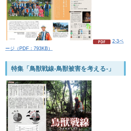
2-3ペ
ージ（PDF：793KB）
特集「鳥獣戦線-鳥獣被害を考える-」