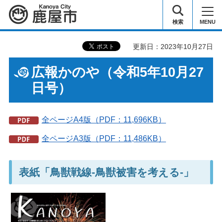
鹿屋市
検索
MENU
更新日：2023年10月27日
広報かのや（令和5年10月27
日号）
全ページA4版（PDF：11,696KB）
全ページA3版（PDF：11,486KB）
表紙「鳥獣戦線-鳥獣被害を考える-」