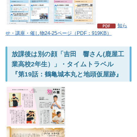
知ら
せ・講座・催し物24-25ページ（PDF：919KB）
放課後は別の顔「吉田 響さん(鹿屋工
業高校2年生）」・タイムトラベル
『第19話：鶴亀城本丸と地頭仮屋跡』