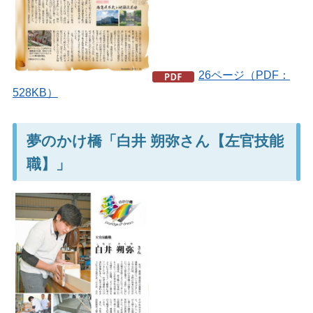
26ページ（PDF：
528KB）
夢のかけ橋「白井 朔弥さん【左官技能
職】」