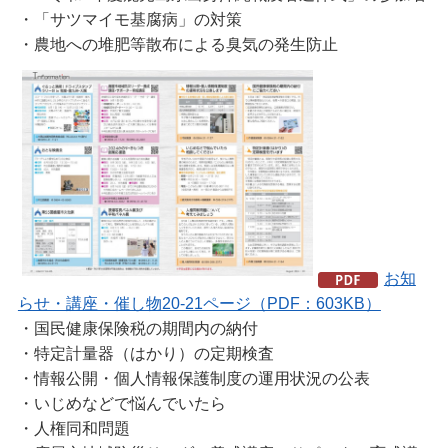
・「サツマイモ基腐病」の対策
・農地への堆肥等散布による臭気の発生防止
お知
らせ・講座・催し物20-21ページ（PDF：603KB）
・国民健康保険税の期間内の納付
・特定計量器（はかり）の定期検査
・情報公開・個人情報保護制度の運用状況の公表
・いじめなどで悩んでいたら
・人権同和問題