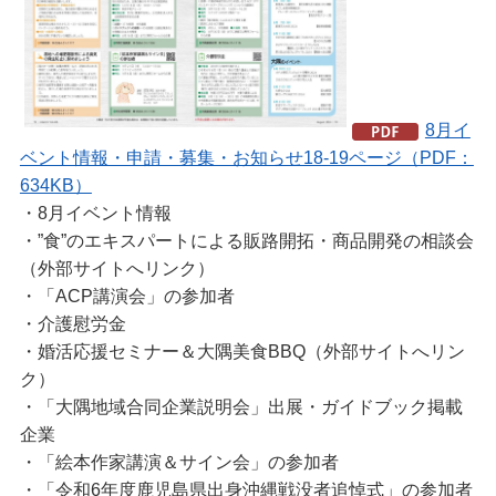
8月イ
ベント情報・申請・募集・お知らせ18-19ページ（PDF：
634KB）
・8月イベント情報
・”食”のエキスパートによる販路開拓・商品開発の相談会
（外部サイトへリンク）
・「ACP講演会」の参加者
・介護慰労金
・婚活応援セミナー＆大隅美食BBQ（外部サイトへリン
ク）
・「大隅地域合同企業説明会」出展・ガイドブック掲載
企業
・「絵本作家講演＆サイン会」の参加者
・「令和6年度鹿児島県出身沖縄戦没者追悼式」の参加者