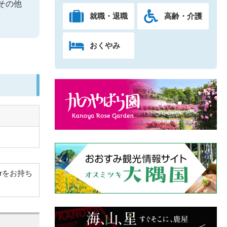
その他
就職・退職
高齢・介護
おくやみ
derをお持ち