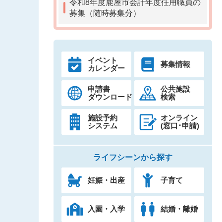
令和8年度鹿屋市会計年度任用職員の
募集（随時募集分）
イベント
募集情報
カレンダー
申請書
公共施設
ダウンロード
検索
施設予約
オンライン
システム
(窓口･申請)
ライフシーンから探す
妊娠・出産
子育て
入園・入学
結婚・離婚