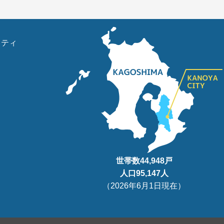
リティ
世帯数
44,948
戸
人口95
,147
人
（
2026年6月1日現在
）