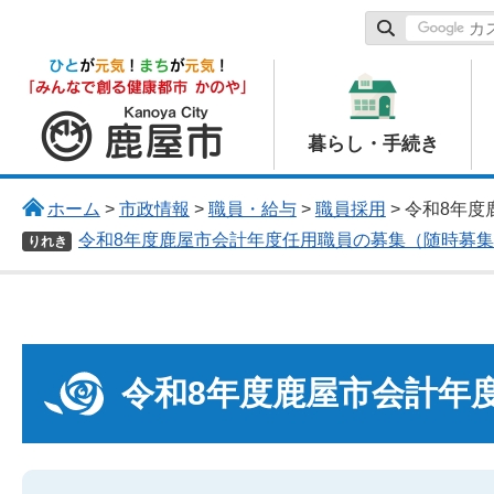
鹿屋市
暮らし・手続き
ホーム
>
市政情報
>
職員・給与
>
職員採用
> 令和8年
令和8年度鹿屋市会計年度任用職員の募集（随時募
りれき
令和8年度鹿屋市会計年