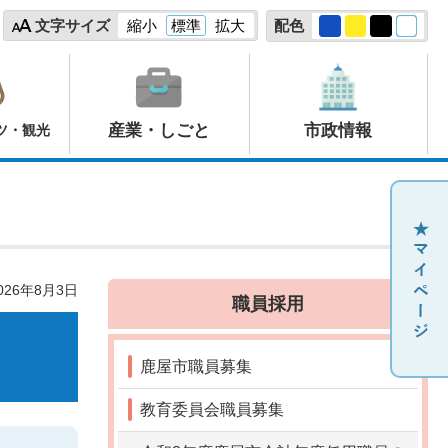
文字サイズ
縮小
標準
拡大
配色
産業・しごと
市政情報
ツ・観光
26年8月3日
職員採用
鹿屋市職員募集
教育委員会職員募集